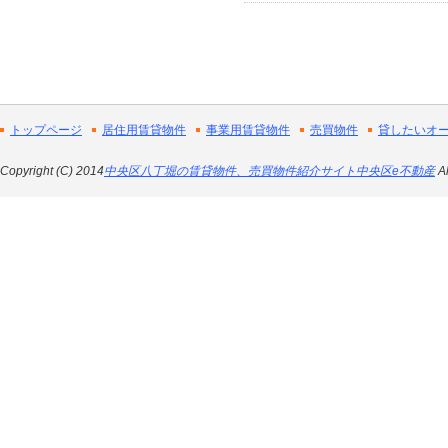
トップページ
居住用賃貸物件
事業用賃貸物件
売買物件
貸したいオ
Copyright (C) 2014
中央区八丁堀の賃貸物件、売買物件紹介サイト中央区e不動産
Al