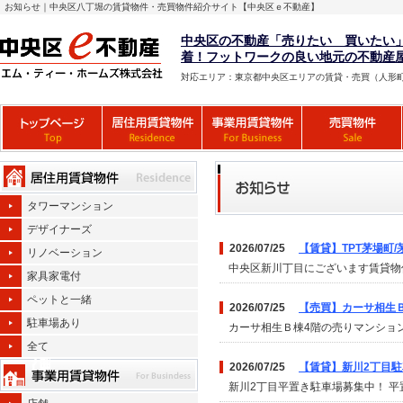
お知らせ｜中央区八丁堀の賃貸物件・売買物件紹介サイト【中央区ｅ不動産】
中央区の不動産「売りたい 買いたい
着！フットワークの良い地元の不動産
対応エリア：東京都中央区エリアの賃貸・売買（人形
タワーマンション
デザイナーズ
2026/07/25
【賃貸】TPT茅場町/茅
リノベーション
中央区新川丁目にございます賃貸物
家具家電付
ペットと一緒
2026/07/25
【売買】カーサ相生Ｂ棟
駐車場あり
カーサ相生Ｂ棟4階の売りマンショ
全て
2026/07/25
【賃貸】新川2丁目駐
新川2丁目平置き駐車場募集中！ 平