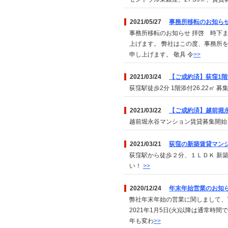
2021/05/27
事務所移転のお知ら
事務所移転のお知らせ 拝啓 時下
上げます。 弊社はこの度、事務所
申し上げます。 敬具 令
>>
2021/03/24
【ご成約済】荻窪1階
荻窪駅徒歩2分 1階添付26.22㎡
2021/03/22
【ご成約済】越前堀
越前堀永谷マンション賃貸募集開始し
2021/03/21
荻窪の新築賃貸マン
荻窪駅から徒歩２分、１ＬＤＫ 新
い！
>>
2020/12/24
年末年始営業のお知
弊社年末年始の営業に関しまして、下記の
2021年1月5日(火)以降は通常
年も変わ
>>