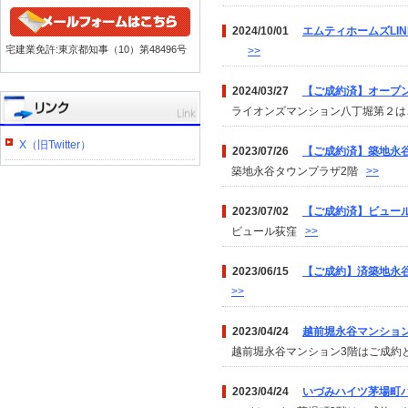
2024/10/01
エムティホームズLI
宅建業免許:東京都知事（10）第48496号
>>
2024/03/27
【ご成約済】オープ
ライオンズマンション八丁堀第２は
X（旧Twitter）
2023/07/26
【ご成約済】築地永
築地永谷タウンプラザ2階
>>
2023/07/02
【ご成約済】ビュー
ビュール荻窪
>>
2023/06/15
【ご成約】済築地永
>>
2023/04/24
越前堀永谷マンション3
越前堀永谷マンション3階はご成
2023/04/24
いづみハイツ茅場町