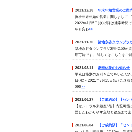
2021/12/28
年末年始営業のご案
弊社年末年始の営業に関しまして、下記の
2022年1月5日(水)以降は通常
年も変わ
>>
2021/11/30
築地永谷タウンプラザ
築地永谷タウンプラザ2階42.50
用可能です。 詳しくはこちらをご
2021/08/11
夏季休業のお知らせ
平素は格別のお引き立てをいただき厚
日(水)～2021年8月15日(日)
090
>>
2021/06/27
【ご成約済】【セン
【セントラル東銀座6階】内覧可能と
面したわかりやす立地と銀座まで楽
2021/06/04
【ご成約済】「セン
セントラル東銀座、27.39㎡、