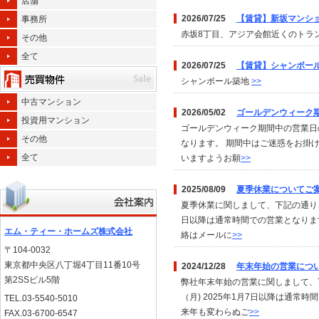
店舗
2026/07/25
【賃貸】新坂マンション
事務所
赤坂8丁目、アジア会館近くのトラ
その他
全て
2026/07/25
【賃貸】シャンボール築地
シャンボール築地
>>
中古マンション
2026/05/02
ゴールデンウィーク
投資用マンション
ゴールデンウィーク期間中の営業日のご案
その他
なります。 期間中はご迷惑をお掛
全て
いますようお願
>>
2025/08/09
夏季休業についてご
夏季休業に関しまして、下記の通りご案内
日以降は通常時間での営業となりま
エム・ティー・ホームズ株式会社
絡はメールに
>>
〒104-0032
東京都中央区八丁堀4丁目11番10号
2024/12/28
年末年始の営業につ
第2SSビル5階
弊社年末年始の営業に関しまして、下記
（月) 2025年1月7日以降は通
TEL.03-5540-5010
来年も変わらぬご
>>
FAX.03-6700-6547