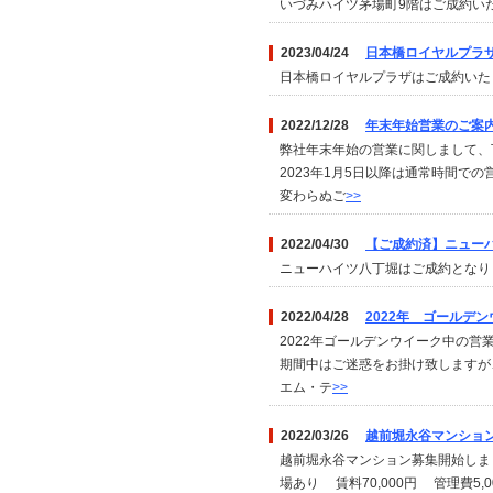
いづみハイツ茅場町9階はご成約い
2023/04/24
日本橋ロイヤルプラ
日本橋ロイヤルプラザはご成約い
2022/12/28
年末年始営業のご案
弊社年末年始の営業に関しまして、下記の
2023年1月5日以降は通常時間で
変わらぬご
>>
2022/04/30
【ご成約済】ニュー
ニューハイツ八丁堀はご成約とな
2022/04/28
2022年 ゴールデ
2022年ゴールデンウイーク中の営業
期間中はご迷惑をお掛け致しますが、
エム・テ
>>
2022/03/26
越前堀永谷マンショ
越前堀永谷マンション募集開始しま
場あり 賃料70,000円 管理費5